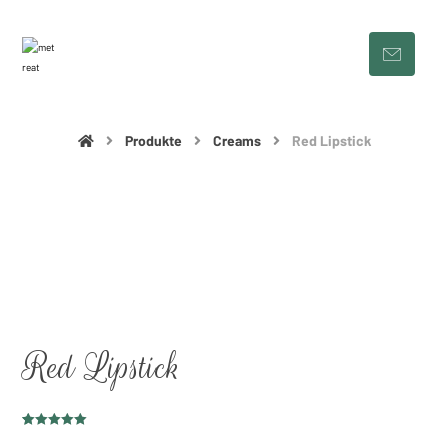
Produkte
Creams
Red Lipstick
Red Lipstick
Bewertet mit
1