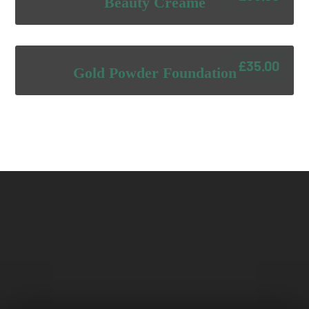
Beauty Creame
£
35.00
Gold Powder Foundation
Copyright © 2020 metreat /
Impressum
/
Datenschutz